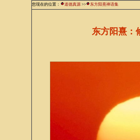
您现在的位置：
道德真源
>>
东方阳熹禅语集
东方阳熹：