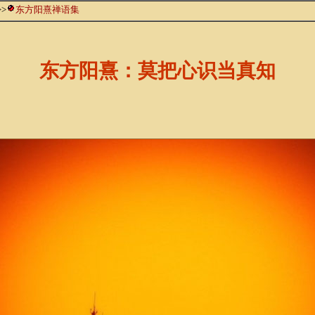
>>
东方阳熹禅语集
东方阳熹：莫把心识当真知