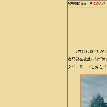
您现在的位置：
道德真源
○在17和18世纪的
者只要在被处决前忏悔
女和儿童。《恶魔之浴 Des