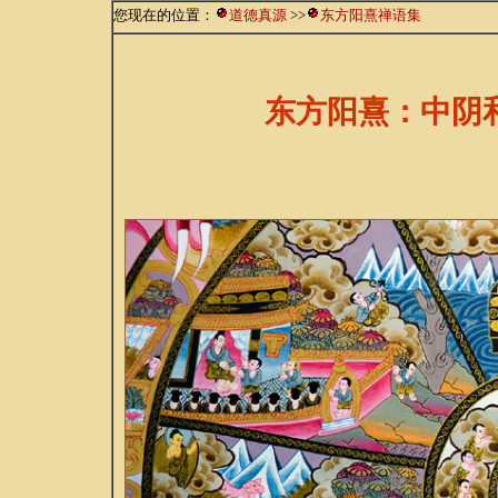
您现在的位置：
道德真源
>>
东方阳熹禅语集
东方阳熹：中阴