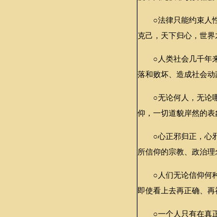
○法律只能约束人性
克己，天下归心，世界
○人类社会几千年来
落和败坏、造成社会动
○无论何人，无论哪
仰，一切道貌岸然的表
○心正邪归正，心邪
所信仰的宗教、政治理
○人们无论信仰何种
即使看上去再正确、再
○一个人只有在真正