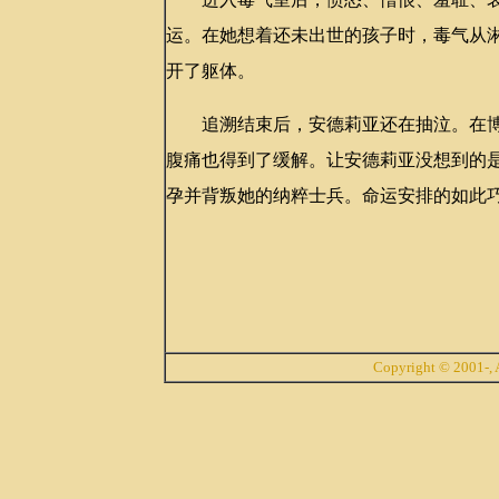
运。在她想着还未出世的孩子时，毒气从
开了躯体。
追溯结束后，安德莉亚还在抽泣。在博
腹痛也得到了缓解。让安德莉亚没想到的
孕并背叛她的纳粹士兵。命运安排的如此
Copyright © 2001-, A