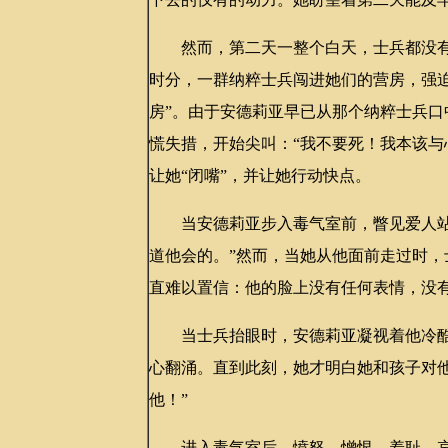
然而，第二天一整个白天，士兵都没有
时分，一群纳粹士兵闯进她们的营房，强
房”。由于安德莉亚早已从那个纳粹士兵口
慌失措，开始尖叫：“我不要死！我本该与
让她“闭嘴”，并让她行动快点。
当安德莉亚步入毒气室前，瞥见爱人站在
道他会的。”然而，当她从他面前走过时
直难以置信：他的脸上没有任何表情，没
当士兵抬眼时，安德莉亚凝视着他冷酷
心翻涌。直到此刻，她才明白她和孩子对
他！”
进入毒气室后，愤怒、憎恨、羞耻、哀