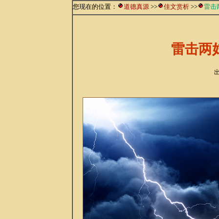
您现在的位置：
道德真源
>>
佳文赏析
>>
雷击
雷击两