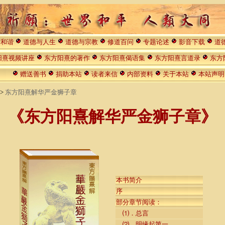
与和谐
道德与人生
道德与宗教
修道百问
专题论述
影音下载
道
阳熹视频讲座
东方阳熹的著作
东方阳熹偈语集
东方阳熹言道录
东方
赠送善书
捐助本站
读者来信
内部资料
关于本站
本站声明
>
东方阳熹解华严金狮子章
《东方阳熹解华严金狮子章》
本书简介
序
部分章节阅读：
⑴．总言
⑵．明缘起第一