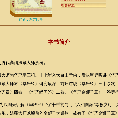
相关资源
作者：东方阳熹
本书简介
唐代高僧法藏大师所著。
师为华严宗三祖。十七岁入太白山学佛，后从智俨听讲《华严
法藏大师对《华严经》研究最深，前后讲说《华严经》三十余次
分齐章》四卷、《华严经问答》二卷、《华严金狮子章》一卷等
武则天讲解《华严经》的“十重玄门”、“六相圆融”等教义时，
关系，法藏大师以殿前的金狮子为譬喻，故有了《华严金狮子章