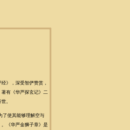
经》，深受智俨赞赏，
。著有《华严探玄记》二
行世。
为了使其能够理解空与
》。《华严金狮子章》是