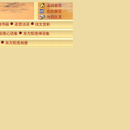
返回首页
在此留言
与我联系
德书籍
圣贤法语
佳文赏析
阳熹心语集
东方阳熹禅语集
东方阳熹相册