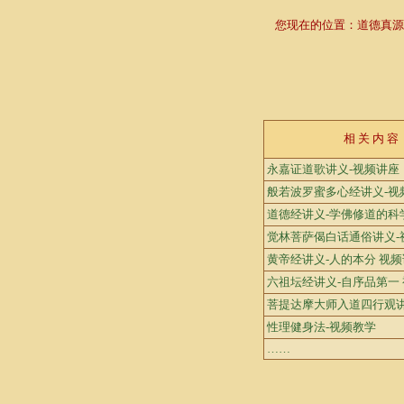
您现在的位置：
道德真源
相 关 内 容
永嘉证道歌讲义-视频讲座
般若波罗蜜多心经讲义-视
道德经讲义-学佛修道的科
觉林菩萨偈白话通俗讲义-
黄帝经讲义-人的本分 视
六祖坛经讲义-自序品第一
菩提达摩大师入道四行观讲
性理健身法-视频教学
……