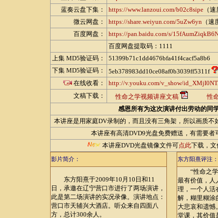
蓝奏云盘下集：
https://www.lanzoui.com/b02c8sipe
（速
微云网盘：
https://share.weiyun.com/5uZw6yn
（速
百度网盘：
https://pan.baidu.com/s/15fAumZiqk
百度网盘提取码：1111
上集 MD5验证码：
51399b71c1dd4676bfa41f4cacf5a8b6
下集 MD5验证码：
5eb378983dd10ce08af0b3039ff5311f
在线收看：
http://v.youku.com/v_show/id_XMjI0N
文稿下载：
性命之学视频讲座文稿
性
感恩所有为这次演讲付出劳动的同
本讲座是用家庭DV录制的，而且没有三角架，所以画质不
本讲座有高清DVD9光盘免费赠送，有需要者
本讲座DVD光盘镜像文件可
点此
下载，文件
影片简介：
东方阳熹评注
“性命之学”
东方阳熹于2009年10月10日和11
最有价值，人
日，承邀在辽宁营口市进行了两场演讲，
理，一个人活
此是第二场演讲的实况录像。演讲地点：
解，糊里糊涂
营口市天辅兴大酒店。听众来自四面八
大悲哀和遗憾
方，总计300余人。
堂课，其价值