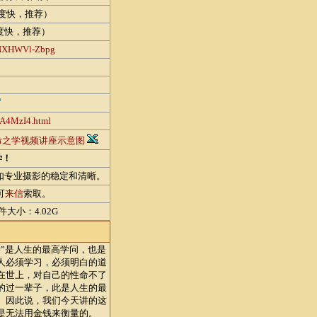
度快，推荐）
度快，推荐）
B6NXHWVl-Zbpg
TA4MzI4.html
命之学视频讲座示意图
学！
如专业摄影的稳定和清晰。
可
来信
索取。
大小：4.02G
：
是人生的最高学问，也是
人必须学习，必须明白的道
在世上，对自己的性命不了
的过一辈子，此是人生的最
。因此说，我们今天讲的这
是无法用金钱来衡量的。