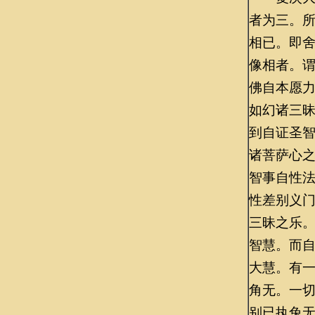
者为三。
相已。即
像相者。
佛自本愿
如幻诸三
到自证圣
诸菩萨心
智事自性
性差别义
三昧之乐
智慧。而
大慧。有
角无。一
别已执兔