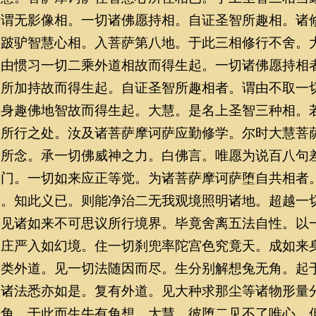
所谓无影像相。一切诸佛愿持相。自证圣智所趣相。诸
舍跛驴智慧心相。入菩萨第八地。于此三相修行不舍。
谓由惯习一切二乘外道相故而得生起。一切诸佛愿持相
力所加持故而得生起。自证圣智所趣相者。谓由不取一
昧身趣佛地智故而得生起。大慧。是名上圣智三种相。
智所行之处。汝及诸菩萨摩诃萨应勤修学。尔时大慧菩
之所念。承一切佛威神之力。白佛言。唯愿为说百八句
法门。一切如来应正等觉。为诸菩萨摩诃萨堕自共相者
门。知此义已。则能净治二无我观境照明诸地。超越一
。见诸如来不可思议所行境界。毕竟舍离五法自性。以
自庄严入如幻境。住一切刹兜率陀宫色究竟天。成如来
一类外道。见一切法随因而尽。生分别解想兔无角。起
切诸法悉亦如是。复有外道。见大种求那尘等诸物形量
无角。于此而生牛有角想。大慧。彼堕二见不了唯心。