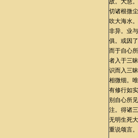
故。大慧
切诸根微
吹大海水
非异。业
俱。或因
而于自心
者入于三
识而入三
相微细。
有修行如
别自心所
注。得诸
无明生死
重说颂言