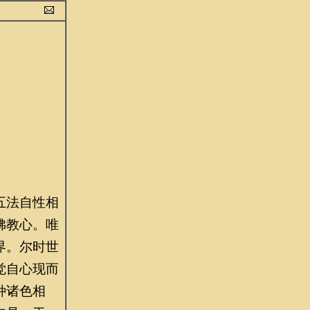
五法自性相
佛教心。唯
界。尔时世
觉自心现而
种诸色相