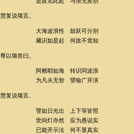
是故见此起 与浪无差别
复说颂言。
大海波浪性 鼓跃可分别
藏识如是起 何故不觉知
以颂答曰。
阿赖耶如海 转识同波浪
为凡夫无智 譬喻广开演
复说颂言。
譬如日光出 上下等皆照
世间灯亦然 应为愚说实
已能开示法 何不显真实