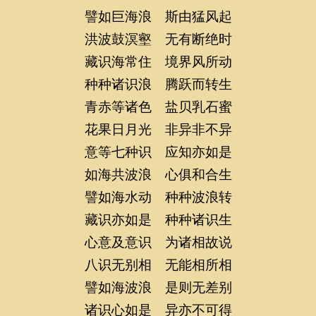
譬如巨海浪 斯由猛风起
洪波鼓溟壑 无有断绝时
藏识海常住 境界风所动
种种诸识浪 腾跃而转生
青赤等诸色 盐贝乳石蜜
花果日月光 非异非不异
意等七种识 应知亦如是
如海共波浪 心俱和合生
譬如海水动 种种波浪转
藏识亦如是 种种诸识生
心意及意识 为诸相故说
八识无别相 无能相所相
譬如海波浪 是则无差别
诸识心如是 异亦不可得