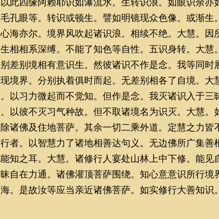
。以此四缘阿赖耶识如瀑流水。生转识浪。如眼识余亦
尘毛孔眼等。转识或顿生。譬如明镜现众色像。或渐生
。心海亦尔。境界风吹起诸识浪。相续不绝。大慧。因
与生相相系深缚。不能了知色等自性。五识身转。大慧
了别差别境相有意识生。然彼诸识不作是念。我等同时
所现境界。分别执着俱时而起。无差别相各了自境。大
昧。以习力微起而不觉知。但作是念。我灭诸识入于三
昧。以彼不灭习气种故。但不取诸境名为识灭。大慧。
唯除诸佛及住地菩萨。其余一切二乘外道。定慧之力皆
实行者。以智慧力了诸地相善达句义。无边佛所广集善
见能知之耳。大慧。诸修行人宴处山林上中下修。能见
三昧自在力通。诸佛灌顶菩萨围绕。知心意意识所行境
大海。是故汝等应当亲近诸佛菩萨。如实修行大善知识
。