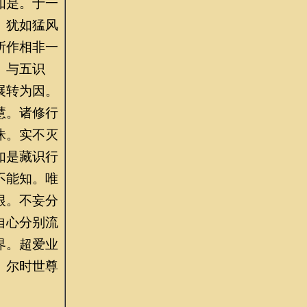
如是。于一
。犹如猛风
所作相非一
。与五识
展转为因。
慧。诸修行
昧。实不灭
如是藏识行
不能知。唯
根。不妄分
自心分别流
界。超爱业
。尔时世尊