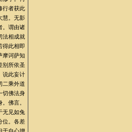
修行者获此
大慧。无影
者。谓由诸
切法相成就
若得此相即
萨摩诃萨知
差别所依圣
。说此妄计
切二乘外道
一切佛法身
身。佛言。
于无见如兔
分位。各差
但于自心增