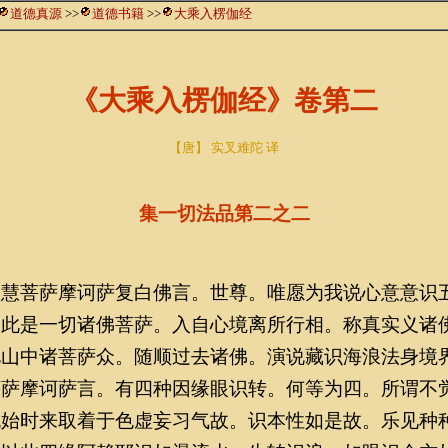
道德真源
>>
道德书籍
>>
大乘入楞伽经
《大乘入楞伽经》卷第二
【唐】 实叉难陀 译
集一切法品第二之二
菩萨摩诃萨复白佛言。世尊。唯愿为我说心意意识
。此是一切诸佛菩萨。入自心境离所行相。称真实义诸
此山中诸菩萨众。随顺过去诸佛。演说藏识海浪法身境
菩萨摩诃萨言。有四种因缘眼识转。何等为四。所谓不
无始时来取着于色虚妄习气故。识本性如是故。乐见种