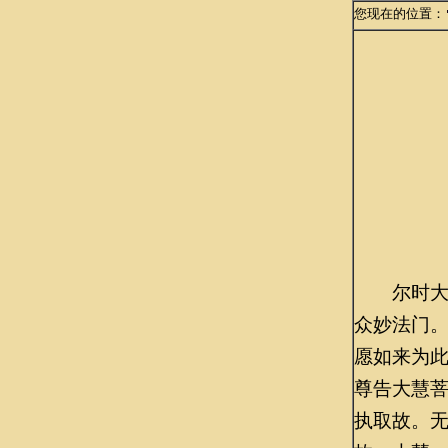
您现在的位置：
尔时大慧
众妙法门
愿如来为
尊告大慧
执取故。