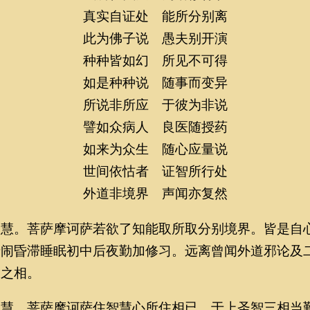
真实自证处 能所分别离
此为佛子说 愚夫别开演
种种皆如幻 所见不可得
如是种种说 随事而变异
所说非所应 于彼为非说
譬如众病人 良医随授药
如来为众生 随心应量说
世间依怙者 证智所行处
外道非境界 声闻亦复然
。菩萨摩诃萨若欲了知能取所取分别境界。皆是自
愦闹昏滞睡眠初中后夜勤加修习。远离曾闻外道邪论及
别之相。
。菩萨摩诃萨住智慧心所住相已。于上圣智三相当