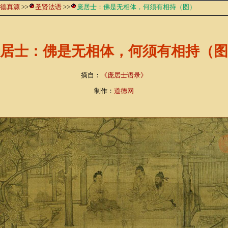
德真源
>>
圣贤法语
>>
庞居士：佛是无相体，何须有相持（图）
居士：佛是无相体，何须有相持（图
摘自：
《庞居士语录》
制作：
道德网