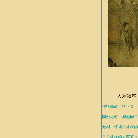
中人乐寂静
作很高尚、很正直、
圆融无碍，和光同尘
无相，何须靠外在的
是靠外在的东西遮掩