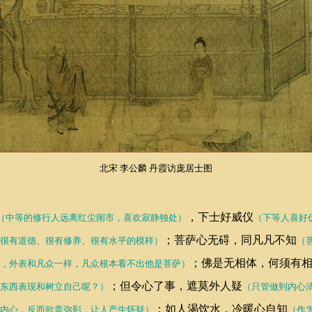
北宋 李公麟 丹霞访庞居士图
，下士好威仪
（中等的修行人远离红尘闹市，喜欢寂静独处）
（下等人喜好
；菩萨心无碍，同凡凡不知
很有道德、很有修养、很有水平的模样）
（
；佛是无相体，何须有
，外表和凡众一样，凡众根本看不出他是菩萨）
；但令心了事，遮莫外人疑
东西表现和树立自己呢？）
（只管做到内心
；如人渴饮水，冷暖心自知
内心，反而欲盖弥彰，让人产生怀疑）
（作