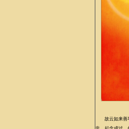
故云如来善巧
非，起念成过。