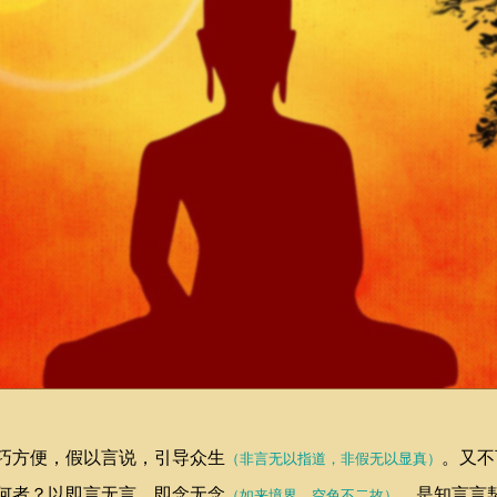
方便，假以言说，引导众生
。又不
（非言无以指道，非假无以显真）
何者？以即言无言，即念无念
。是知言言
（如来境界，空色不二故）