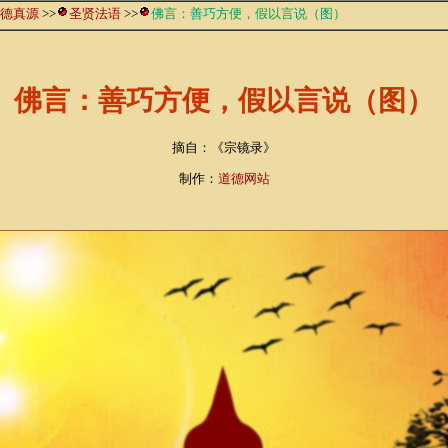
德真源
>>
圣贤法语
>>
佛言：善巧方便，假以言说（图）
佛言：善巧方便，假以言说（图）
摘自：《宗镜录》
制作：
道德网站