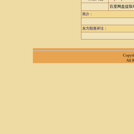
百度网盘提取码
简介：
东方阳熹评注：
Copyr
All 