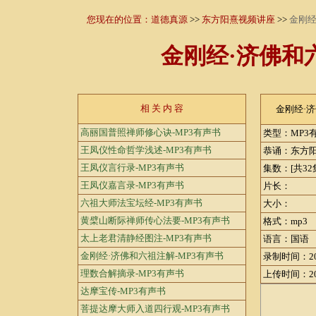
您现在的位置：
道德真源
>>
东方阳熹视频讲座
>>
金刚经
金刚经·济佛和
相 关 内 容
金刚经·
高丽国普照禅师修心诀-MP3有声书
类型：MP3
王凤仪性命哲学浅述-MP3有声书
恭诵：东方
王凤仪言行录-MP3有声书
集数：[共32
王凤仪嘉言录-MP3有声书
片长：
六祖大师法宝坛经-MP3有声书
大小：
黄檗山断际禅师传心法要-MP3有声书
格式：mp3
太上老君清静经图注-MP3有声书
语言：国语
金刚经·济佛和六祖注解-MP3有声书
录制时间：20
理数合解摘录-MP3有声书
上传时间：20
达摩宝传-MP3有声书
菩提达摩大师入道四行观-MP3有声书