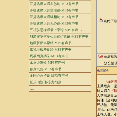
菩提达摩大师血脉论-MP3有声书
菩提达摩大师悟性论-MP3有声书
菩提达摩大师破相论-MP3有声书
点此下
菩提达摩大师无心论-MP3有声书
五祖弘忍禅师最上乘论-MP3有声书
般若波罗蜜多心经传灯真解-MP3有声书
地藏菩萨本愿经-MP3有声书
佛说业报差别经-MP3有声书
周易阐真摘录-MP3有声书
高清视
永嘉证道歌-MP3有声书
济公活佛和
修真九要-MP3有声书
录音简介：
金刚心总持论-MP3有声书
《金刚
配乐词朗诵-东方阳熹
上乘经典，
……
能大师在
《
入甚深法界
持诵《金刚
经功德。无
具说。此法
上根人说。小