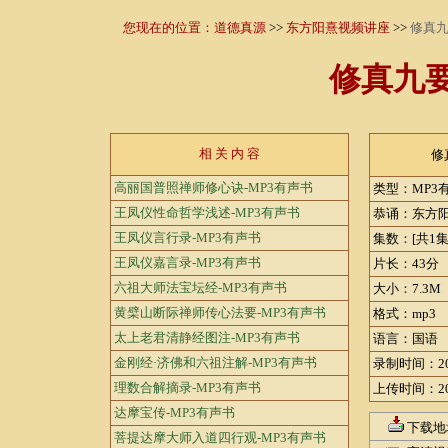
您现在的位置：
道德真源
>>
东方阳熹视频讲座
>>
修真九
修真九要
相 关 内 容
修
高丽国普照禅师修心诀-MP3有声书
类型：MP3
王凤仪性命哲学浅述-MP3有声书
恭诵：东方
王凤仪言行录-MP3有声书
集数：[共1集
王凤仪嘉言录-MP3有声书
片长：43分
六祖大师法宝坛经-MP3有声书
大小：7.3M
黄檗山断际禅师传心法要-MP3有声书
格式：mp3
太上老君清静经图注-MP3有声书
语言：国语
金刚经·济佛和六祖注解-MP3有声书
录制时间：20
理数合解摘录-MP3有声书
上传时间：20
达摩宝传-MP3有声书
下载地
菩提达摩大师入道四行观-MP3有声书