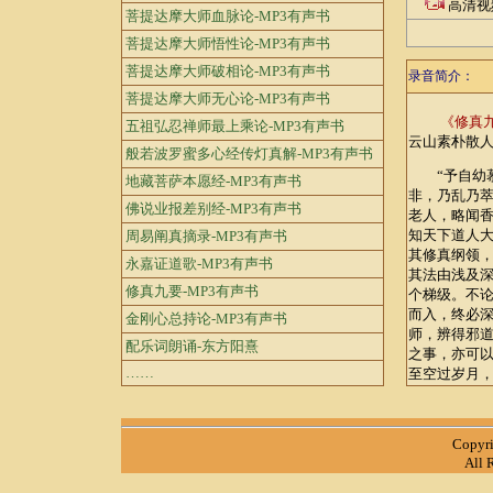
高清视
菩提达摩大师血脉论-MP3有声书
菩提达摩大师悟性论-MP3有声书
菩提达摩大师破相论-MP3有声书
录音简介：
菩提达摩大师无心论-MP3有声书
《修真
五祖弘忍禅师最上乘论-MP3有声书
云山素朴散
般若波罗蜜多心经传灯真解-MP3有声书
“予自幼慕
地藏菩萨本愿经-MP3有声书
非，乃乱乃
佛说业报差别经-MP3有声书
老人，略闻
知天下道人
周易阐真摘录-MP3有声书
其修真纲领
永嘉证道歌-MP3有声书
其法由浅及
修真九要-MP3有声书
个梯级。不
而入，终必
金刚心总持论-MP3有声书
师，辨得邪
配乐词朗诵-东方阳熹
之事，亦可
……
至空过岁月，
Copyr
All 