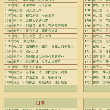
1685
佛陀：斗诤因缘，人天损减
1705
佛陀：如来
1686
黄元吉：实无虚无窍
1706
黄元吉：天
1687
黄元吉：积功累德，不必他求
1707
黄元吉：惟
1688
黄元吉：既得人身遇已奇
1708
黄元吉：与
1689
黄元吉：刻薄必生败子，吝啬应产骄男
1709
黄元吉：回
1690
黄元吉：快心之处，即疚心之处
1710
黄元吉：吾
1691
佛陀：善必有恶，盛必有衰
1711
黄元吉：欲
1692
龙树：佛无时不出
1712
黄元吉：俭
1693
黄元吉：道在内而不在外，修在己而不在人
1713
密勒日巴：
1694
黄元吉：取死之道
1714
黄元吉：贪
1695
黄元吉：随时随处以吾身心要紧事业
1715
密勒日巴：
1696
黄元吉：欲净理纯，立见本来面目
1716
黄元吉：势
1697
佛陀：忧苦令人衰老
1717
黄元吉：下
1698
黄元吉：若未能了道，须固色身以明道
1718
佛陀：凡人
1699
黄元吉：得道之验，第一宿疾齐消
1719
佛陀：凡人
1700
慧思：不能护法，外虽似忍，纯行魔业
1720
佛陀：世间
目录