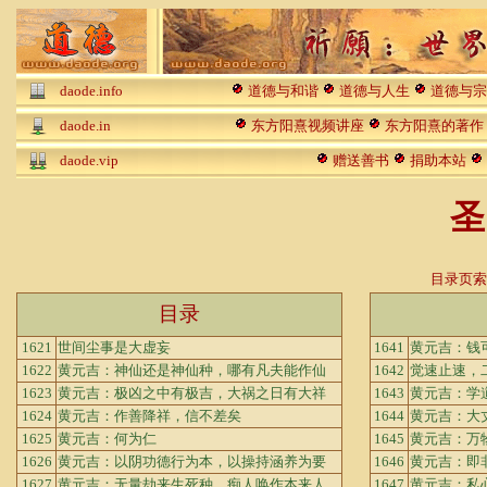
daode.info
道德与和谐
道德与人生
道德与宗
daode.in
东方阳熹视频讲座
东方阳熹的著作
daode.vip
赠送善书
捐助本站
圣
目录页索
目录
1621
世间尘事是大虚妄
1641
黄元吉：钱
1622
黄元吉：神仙还是神仙种，哪有凡夫能作仙
1642
觉速止速，
1623
黄元吉：极凶之中有极吉，大祸之日有大祥
1643
黄元吉：学
1624
黄元吉：作善降祥，信不差矣
1644
黄元吉：大
1625
黄元吉：何为仁
1645
黄元吉：万
1626
黄元吉：以阴功德行为本，以操持涵养为要
1646
黄元吉：即
1627
黄元吉：无量劫来生死种，痴人唤作本来人
1647
黄元吉：私