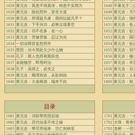
1628
黄元吉：莫患不得真传，特患不实用力
1648
不著见于二
1629
黄元吉：除此而外，皆非大道
1649
黄元吉：天
1630
黄元吉：所谓超凡者，我何以超凡乎？
1650
黄元吉：德
1631
黄元吉：下手兴功，必将尘境看空
1651
黄元吉：各
1632
黄元吉：功不在多，在一心
1652
黄元吉：欲
1633
黄元吉：苦修苦炼，忍让为先
1653
黄元吉：阴
1634
一切业障皆妄想所作
1654
黄元吉：欲
1635
慧照：尔今用处欠少什么物
1655
黄元吉：切
1636
孔子：斯人也而有斯疾也
1656
黄元吉：修
1637
未能顿空，即用对治
1657
黄元吉：辛
1638
孔子：虽得之，必失之
1658
黄元吉：后
1639
黄元吉：顺理则吉，从欲则凶
1659
黄元吉：人
1640
黄元吉：大道根源，端本于此
1660
黄元吉：财
目录
1681
黄元吉：消前孽而招后福
1701
黄元吉：一
1682
黄元吉：历代仙圣不传之秘
1702
大珠：青青
1683
黄元吉：孽尽而福来，功亡则殃至
1703
龙树：一切
1684
佛陀：非正道的六种求财方式
1704
黄元吉：释