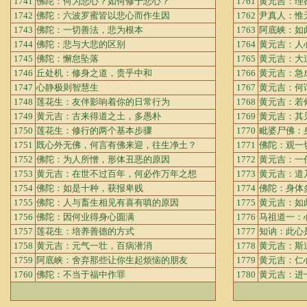
1741
佛陀：何为悲心？如何修于悲心？
1761
黄元吉：理
1742
佛陀：六波罗蜜皆以悲心而作生因
1762
尹真人：惟
1743
佛陀：一切善法，悲为根本
1763
阿底峡：如
1744
佛陀：悲与大悲的区别
1764
黄元吉：人
1745
佛陀：懈怠坠落
1765
黄元吉：大
1746
丘处机：修身之道，贵乎中和
1766
黄元吉：急
1747
心静极则智慧生
1767
黄元吉：何
1748
莲花生：友伴影响着你的日常行为
1768
黄元吉：若
1749
黄元吉：古来得道之土，多愚朴
1769
黄元吉：其
1750
莲花生：修行的两个基本步骤
1770
毗婆尸佛：
1751
既心外无佛，何言有佛来迎，往生净土？
1771
佛陀：观一
1752
佛陀：为人所憎，形体丑恶的原因
1772
黄元吉：一
1753
黄元吉：在世不过百年，何必作万年之想
1773
黄元吉：道
1754
佛陀：如是十种，获报卑贱
1774
佛陀：身体
1755
佛陀：人与畜生相见有喜有嗔的原因
1775
黄元吉：如
1756
佛陀：因何业得身心圆满
1776
马祖道一：
1757
莲花生：培养善德的方式
1777
知讷：此心
1758
黄元吉：元气一壮，百病潜消
1778
黄元吉：斯
1759
阿底峡：舍弃那些让你生起烦恼的朋友
1779
黄元吉：仁
1760
佛陀：不当于福中作罪
1780
黄元吉：进